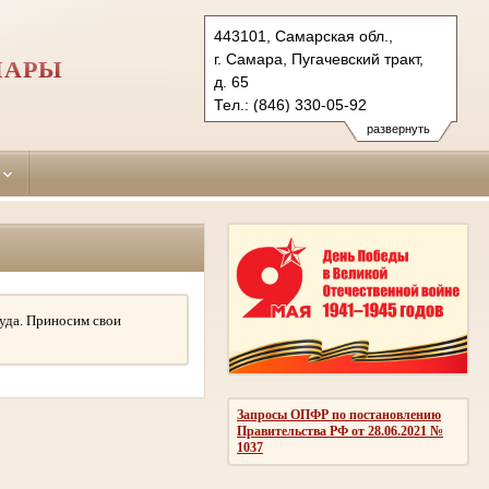
443101, Самарская обл.,
г. Самара, Пугачевский тракт,
МАРЫ
д. 65
Тел.: (846) 330-05-92
kuibyshevsky.sam@sudrf.ru
развернуть
уда. Приносим свои
Запросы ОПФР по постановлению
Правительства РФ от 28.06.2021 №
1037