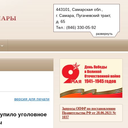
443101, Самарская обл.,
г. Самара, Пугачевский тракт,
МАРЫ
д. 65
Тел.: (846) 330-05-92
kuibyshevsky.sam@sudrf.ru
развернуть
версия для печати
Запросы ОПФР по постановлению
Правительства РФ от 28.06.2021 №
тупило уголовное
1037
ы